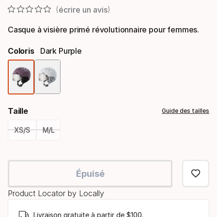
écrire un avis
Casque à visière primé révolutionnaire pour femmes.
Coloris
Dark Purple
Option
de
Taille
Guide des tailles
coloris
XS/S
M/L
Please
select
Épuisé
option:
Product Locator by Locally
taille
Livraison gratuite à partir de $100.