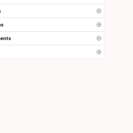
s
ns
ents