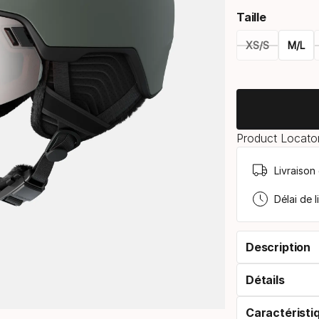
Taille
XS/S
M/L
Please
select
option:
Product Locator
taille
Livraison
Délai de l
Description
Détails
Caractéristi