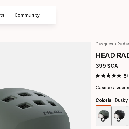
ts
Community
Casques
Radar
HEAD RAD
399
$CA
Prix final
5
Casque à visièr
Coloris
Dusky