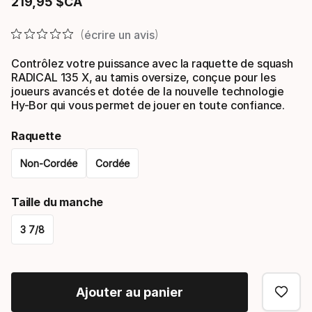
219
,
95
$CA
Prix final
écrire un avis
Contrôlez votre puissance avec la raquette de squash
RADICAL 135 X, au tamis oversize, conçue pour les
joueurs avancés et dotée de la nouvelle technologie
Hy-Bor qui vous permet de jouer en toute confiance.
Raquette
Non-Cordée
Cordée
Please
Taille du manche
select
3 7/8
option:
Please
raquette
select
Ajouter au panier
option: