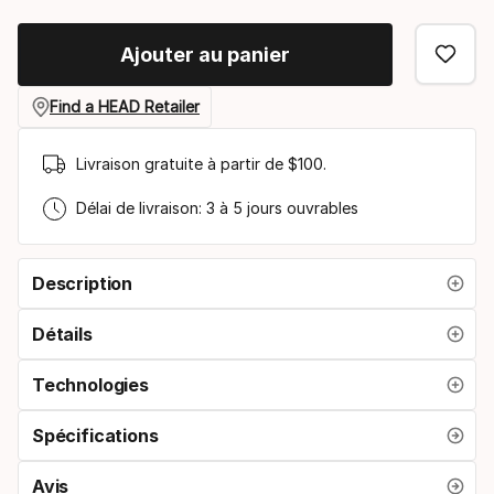
select
Ajouter au panier
option:
taille
Find a HEAD Retailer
du
Livraison gratuite à partir de $100.
manche
Délai de livraison: 3 à 5 jours ouvrables
Description
Détails
Technologies
Spécifications
Avis