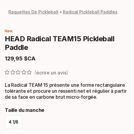
Raquettes De Pickleball
Radical Pickleball Paddles
New
HEAD Radical TEAM15 Pickleball
Paddle
129
,
95
$CA
Prix final
écrire un avis
La Radical TEAM 15 présente une forme rectangulaire
tolérante et procure un ressenti net et régulier à partir
de sa face en carbone brut micro-forgée.
Taille du manche
4 1/8
Please