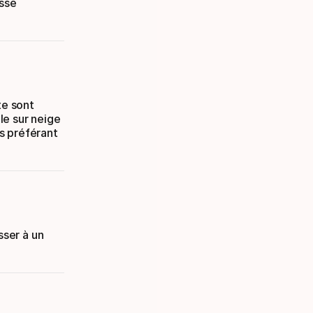
esse
te sont
le sur neige
rs préférant
sser à un