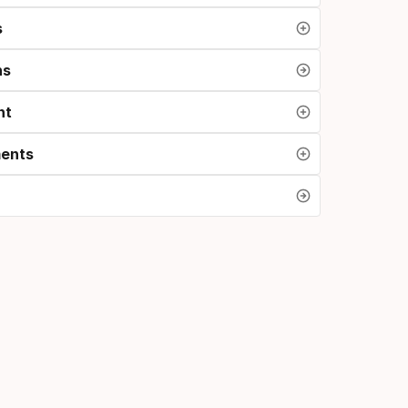
s
ns
nt
ents