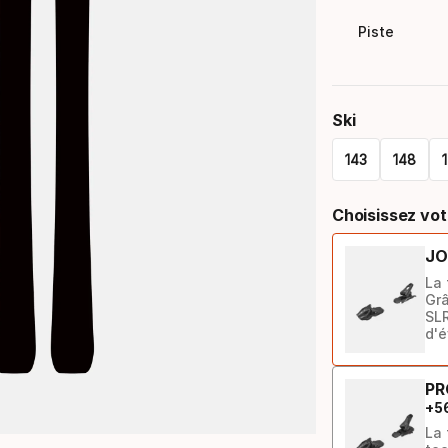
Piste
Ski
143
148
Please
Choisissez vot
select
JO
option:
La 
ski
Grâ
SLR
d'é
PR
+
5
La