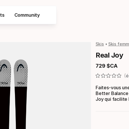
ts
Community
Skis
Skis fem
Real Joy
729
$CA
Prix final
é
Faites-vous une
Better Balance 
Joy qui facilit