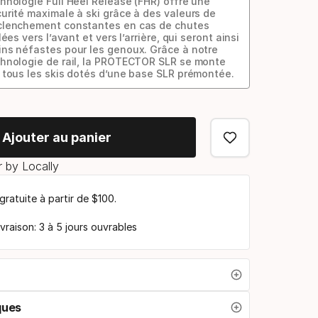
hnologie Full Heel Release (FHR) offre une
urité maximale à ski grâce à des valeurs de
clenchement constantes en cas de chutes
llées vers l’avant et vers l’arrière, qui seront ainsi
ns néfastes pour les genoux. Grâce à notre
hnologie de rail, la PROTECTOR SLR se monte
 tous les skis dotés d’une base SLR prémontée.
Ajouter au panier
 by Locally
 gratuite à partir de $100.
ivraison: 3 à 5 jours ouvrables
ques