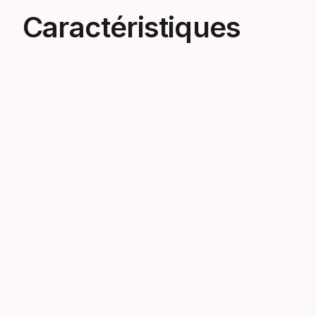
Caractéristiques
Ingénierie au féminin
Skis uniques pensés pour les femmes,
les JOY sont des produits haute
performance à part entière.