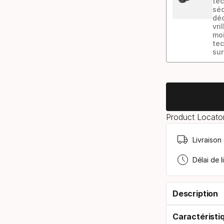
tec
séc
dé
vri
moi
tec
sur
Modèle
de
fixation
Product Locator
Livraison
Délai de l
Description
Caractéristi