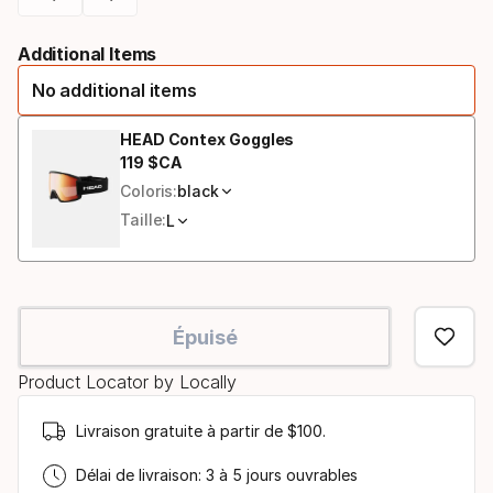
Please
Additional Items
select
No additional items
option:
taille
HEAD Contex Goggles
119
$CA
Prix final
Coloris:
black
Taille:
L
Épuisé
Product Locator by Locally
Livraison gratuite à partir de $100.
Délai de livraison: 3 à 5 jours ouvrables