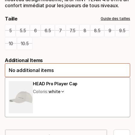
confort immédiat pour les joueurs de tous niveaux.
Taille
Guide des tailles
5
5.5
6
6.5
7
7.5
8
8.5
9
9.5
10
10.5
Please
Additional Items
select
No additional items
option:
taille
HEAD Pro Player Cap
Coloris:
white