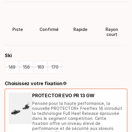
Piste
Confirmé
Rapide
Rayon
court
Ski
149
156
163
170
Please
Choisissez votre fixation
select
PROTECTOR EVO PR 13 GW
option:
Pensée pour la haute performance, la
ski
nouvelle PROTECTOR+ Freeflex 14 introduit
la technologie Full Heel Release éprouvée
dans le segment compétition. Cette
fixation offre un niveau élevé de
performance et de sécurité aux skieurs