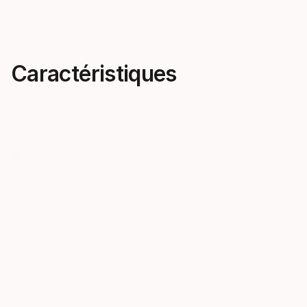
Caractéristiques
Ingénierie au féminin
Un carvin
Skis uniques pensés pour les
couleur
femmes, les JOY sont des
Que vous pré
produits haute performance à
vives ou les 
part entière.
JOY propose
de dégradés