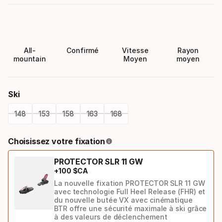
All-
Confirmé
Vitesse
Rayon
mountain
Moyen
moyen
Ski
148
153
158
163
168
Please
Choisissez votre fixation
select
PROTECTOR SLR 11 GW
option:
+
100
$CA
ski
La nouvelle fixation PROTECTOR SLR 11 GW
avec technologie Full Heel Release (FHR) et
du nouvelle butée VX avec cinématique
BTR offre une sécurité maximale à ski grâce
à des valeurs de déclenchement