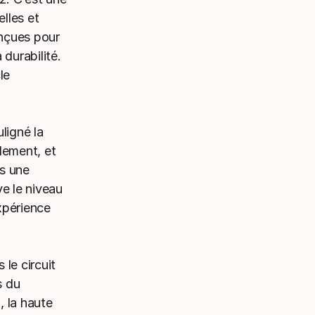
lles et
nçues pour
 durabilité.
le
ligné la
lement, et
us une
ve le niveau
xpérience
le circuit
s du
, la haute