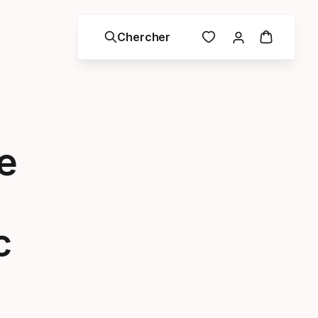
Chercher
e
c