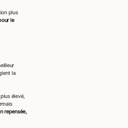
ion plus
our le
illeur
gient la
plus élevé,
ormais
n repensée,