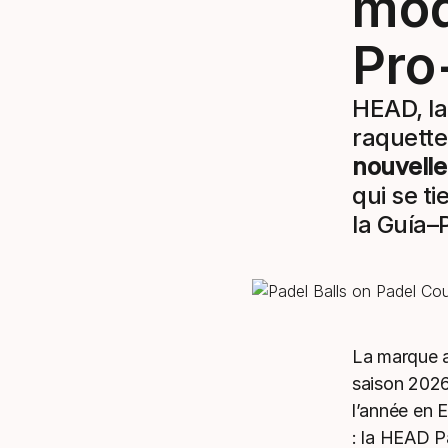
mod
Pro
HEAD, la
raquette
nouvelle 
qui se t
la Guía–
La marque a
saison 2026
l’année en 
: la HEAD P