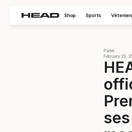
Shop
Sports
Vêtemen
Padel
February 25, 
HEA
offi
Pre
ses