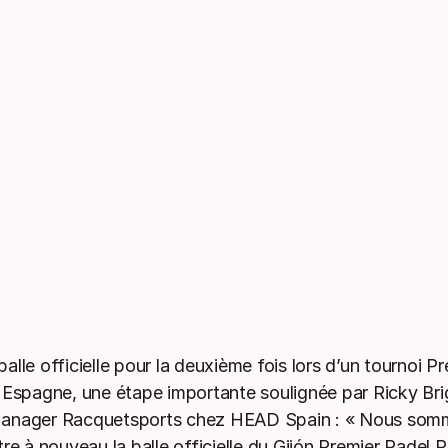
lle officielle pour la deuxième fois lors d’un tournoi P
 Espagne, une étape importante soulignée par Ricky Brig
anager Racquetsports chez HEAD Spain : « Nous somm
re à nouveau la balle officielle du Gijón Premier Padel P