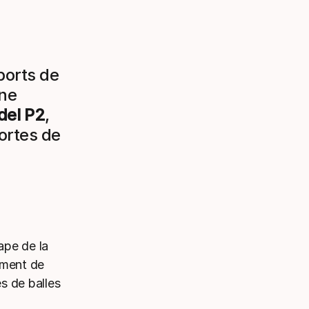
ports de
une
adel P2
,
ortes de
ape de la
ement de
s de balles