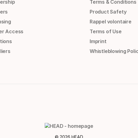
ership
Terms & Conditions
ers
Product Safety
nsing
Rappel volontaire
er Access
Terms of Use
tions
Imprint
liers
Whistleblowing Poli
© 2026 HEAD