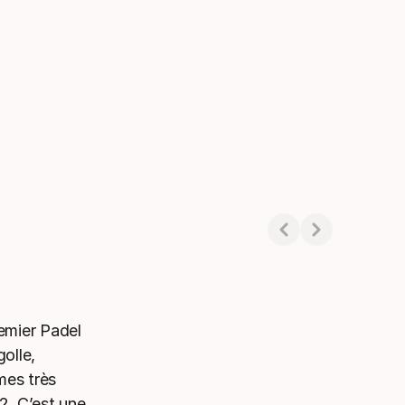
remier Padel
olle,
es très
2. C’est une