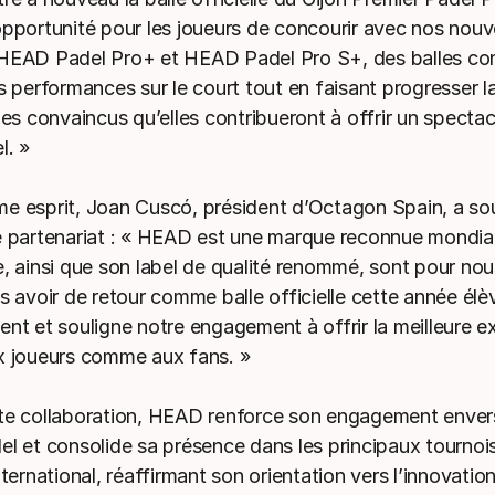
opportunité pour les joueurs de concourir avec nos nouve
 HEAD Padel Pro+ et HEAD Padel Pro S+, des balles co
s performances sur le court tout en faisant progresser la
 convaincus qu’elles contribueront à offrir un spectac
l. »
e esprit, Joan Cuscó, président d’Octagon Spain, a sou
e partenariat : « HEAD est une marque reconnue mondia
e, ainsi que son label de qualité renommé, sont pour no
s avoir de retour comme balle officielle cette année élè
ent et souligne notre engagement à offrir la meilleure e
x joueurs comme aux fans. »
te collaboration, HEAD renforce son engagement envers 
el et consolide sa présence dans les principaux tournoi
nternational, réaffirmant son orientation vers l’innovation