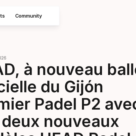
ts
Community
2026
D, à nouveau ball
cielle du Gijón
mier Padel P2 ave
 deux nouveaux