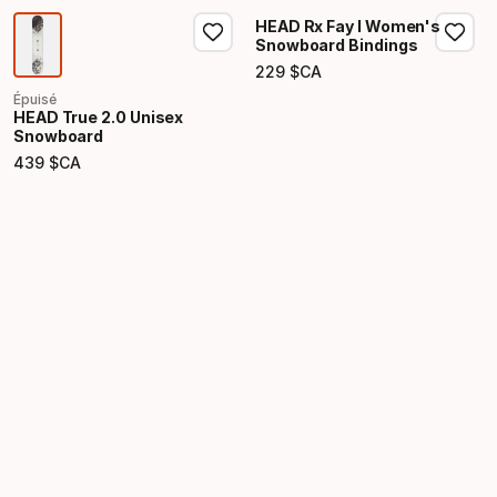
HEAD Rx Fay I Women's
Snowboard Bindings
229
$CA
Prix final
Épuisé
HEAD True 2.0 Unisex
Snowboard
439
$CA
Prix final