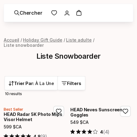
Chercher
Accueil
Holiday Gift Guide
Liste adulte
Liste snowboarder
Liste Snowboarder
Trier Par:
À La Une
Filters
10 results
Best Seller
HEAD Neves Sunscreen
HEAD Radar 5K Photo Mips
Goggles
Visor Helmet
549
$CA
Prix final
599
$CA
Prix final
(4)
4
(9)
4.8