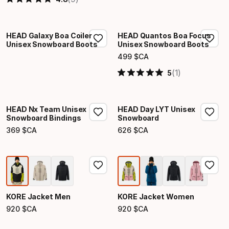
HEAD Galaxy Boa Coiler
HEAD Quantos Boa Focus
Unisex Snowboard Boots
Unisex Snowboard Boots
499
$CA
Prix final
(1)
5
HEAD Nx Team Unisex
HEAD Day LYT Unisex
Snowboard Bindings
Snowboard
369
$CA
626
$CA
Prix final
Prix final
KORE Jacket Men
KORE Jacket Women
920
$CA
920
$CA
Prix final
Prix final