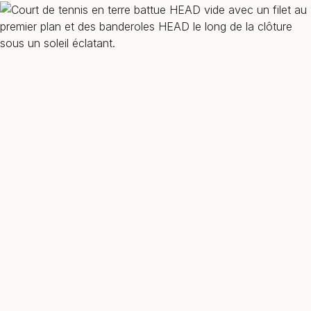
New
Keep it alive - your way.