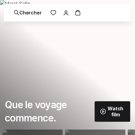
Chercher
Que le voyage
Watch
film
commence.