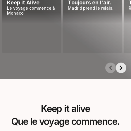
Keep it Alive
Toujours en l'air.
Le voyage commence à
Madrid prend le relais.
R
Monaco.
Showing 1-5 of 5
Keep it alive
Que le voyage commence.