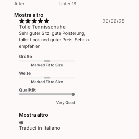
Alter
Unter 18
Mostra altro
Data
20/06/25
Tolle Tennisschuhe
di
pubbl
Sehr guter Sitz, gute Polsterung,
toller Look und guter Preis. Sehr zu
empfehlen
Größe
Marked Fit to Size
Weite
Marked Fit to Size
Qualität
Very Good
Mostra altro
Traduci in italiano