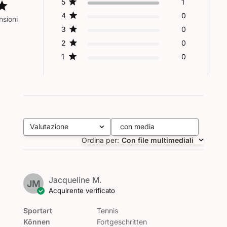
5
1
4
0
nsioni
3
0
2
0
1
0
Valutazione
con media
Tutte le valutazioni
Ordina per
:
Con file multimediali
Jacqueline M.
JM
Acquirente verificato
Sportart
Tennis
Können
Fortgeschritten