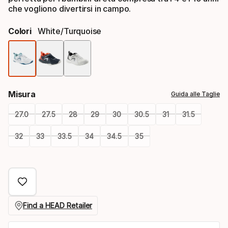
che vogliono divertirsi in campo.
Colori
White/turquoise
Colori
Misura
Guida alle Taglie
27.0
27.5
28
29
30
30.5
31
31.5
32
33
33.5
34
34.5
35
Please
select
option:
misura
Find a HEAD Retailer