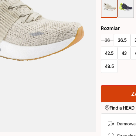
Rozmiar
36
36.5
42.5
43
48.5
Please
select
Z
option:
rozmiar
Find a HEAD 
Darmowa 
Czas dos