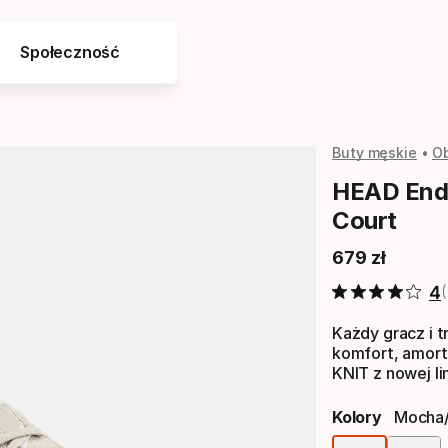
Społeczność
Buty męskie
Ob
HEAD Endu
Court
679
zł
Cena końcow
4
Każdy gracz i 
komfort, amort
KNIT z nowej li
Kolory
Mocha