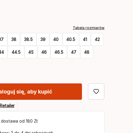
Opcja
koloru
Tabela rozmiarów
37
38
38.5
39
40
40.5
41
42
44
44.5
45
46
46.5
47
48
aloguj się, aby kupić
Retailer
dostawa od 180 Zł.
tawy 2 do 4 dni roboczych.