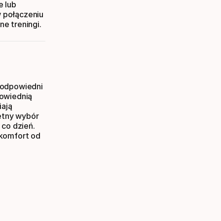
e lub
 połączeniu
e treningi.
 odpowiedni
powiednią
iają
ietny wybór
 co dzień.
 komfort od