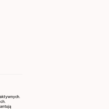
 aktywnych.
ach.
antują