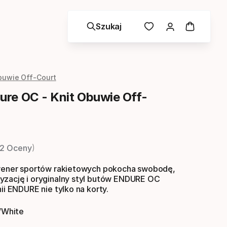
Szukaj
uwie Off-Court
re OC - Knit Obuwie Off-
a
2 Oceny
trener sportów rakietowych pokocha swobodę,
yzację i oryginalny styl butów ENDURE OC
nii ENDURE nie tylko na korty.
/white