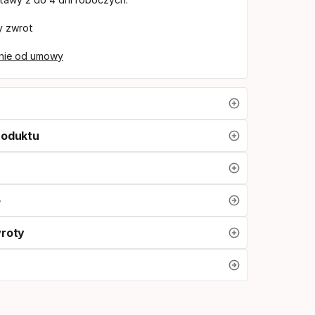
y zwrot
nie od umowy
roduktu
e
wroty