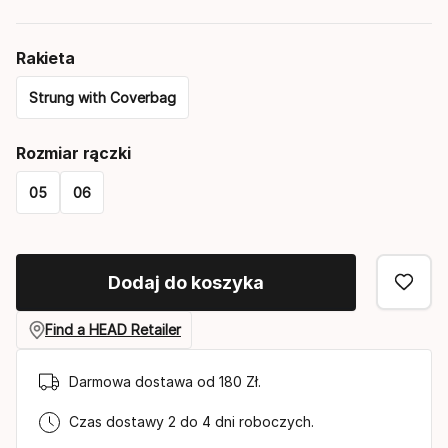
Rakieta
Strung with Coverbag
Please
Rozmiar rączki
select
05
06
option:
Please
rakieta
select
Dodaj do koszyka
option:
rozmiar
Find a HEAD Retailer
rączki
Darmowa dostawa od 180 Zł.
Czas dostawy 2 do 4 dni roboczych.