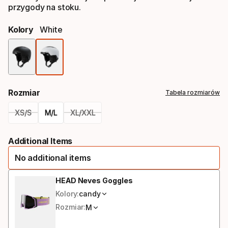
przygody na stoku.
Kolory
White
Opcja
koloru
Rozmiar
Tabela rozmiarów
XS/S
M/L
XL/XXL
Please
Additional Items
select
No additional items
option:
rozmiar
HEAD Neves Goggles
Kolory:
candy
Rozmiar:
M