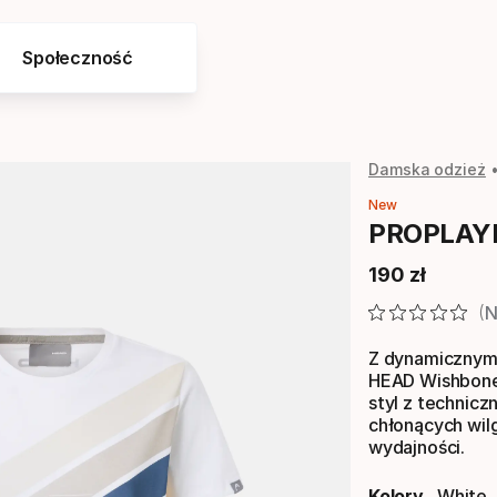
Społeczność
Damska odzież
New
PROPLAYE
190
zł
Cena końcow
N
Z dynamicznymi
HEAD Wishbone
styl z technicz
chłonących wil
wydajności.
Kolory
White