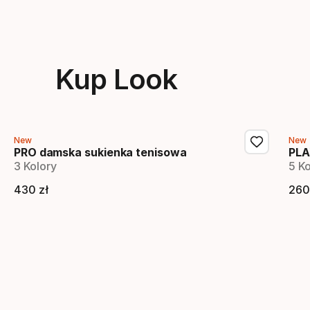
Kup Look
New
New
PRO damska sukienka tenisowa
PLA
3 Kolory
5 Ko
430
zł
260
Cena końcowa
C
Showing 1-3 of 3