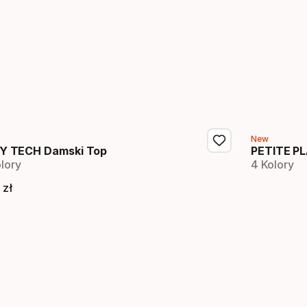
New
Y TECH Damski Top
PETITE PL
lory
4 Kolory
zł
ena końcowa