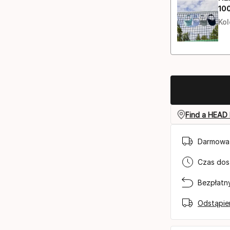
10
Ce
Kol
Find a HEAD 
Darmowa 
Czas dos
Bezpłatn
Odstąpie