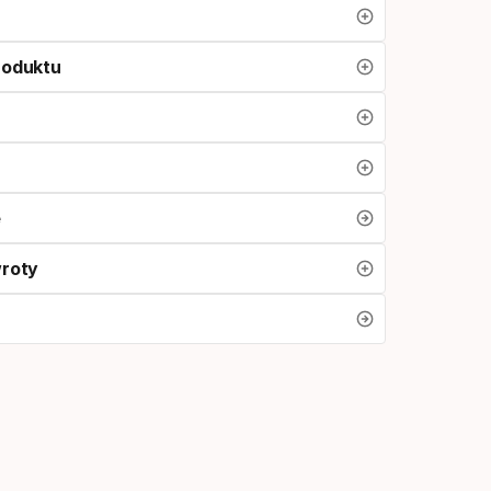
roduktu
e
wroty