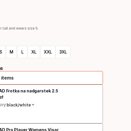
u
 tall and wears size S.
S
M
L
XL
XXL
3XL
ms
 items
D Frotka na nadgarstek 2.5
zł
na końcowa
ory:
black/white
AD Pro Player Womens Visor