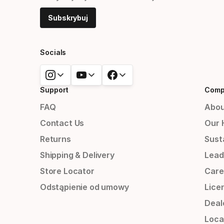
Subskrybuj
Socials
Support
Comp
FAQ
Abou
Contact Us
Our 
Returns
Susta
Shipping & Delivery
Lead
Store Locator
Care
Odstąpienie od umowy
Lice
Deal
Loca