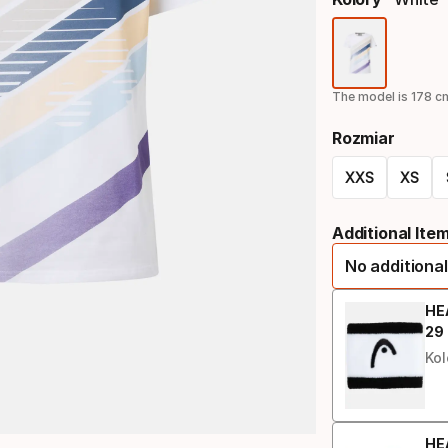
Opcja
kolor
The model is 178 cm
Rozmiar
XXS
XS
Opcja
Additional Ite
rozmiaru
No additional
HEA
29
Ce
Kol
HE