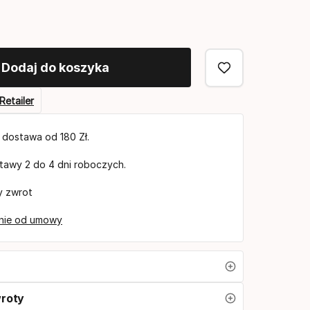
u
Dodaj do koszyka
Retailer
dostawa od 180 Zł.
tawy 2 do 4 dni roboczych.
y zwrot
nie od umowy
wroty