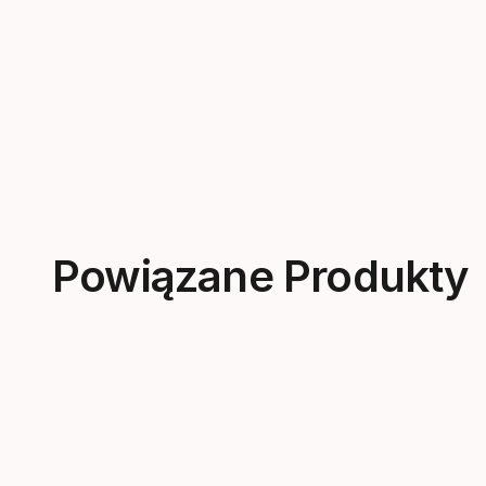
Powiązane Produkty
New
New
Rakieta tenisowa HEAD SQUARED
PLA
3 Ko
1100
zł