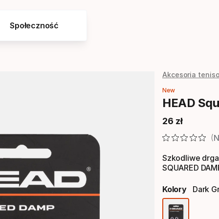
Społeczność
Akcesoria tenis
New
HEAD Squ
26
zł
Cena końcow
N
Szkodliwe drgan
SQUARED DAM
Kolory
Dark G