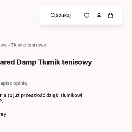
Szukaj
owe
Tłumiki tenisowe
ared Damp Tłumik tenisowy
a
apisz opinię
ia to już przeszłość dzięki tłumikowi
P.
rey