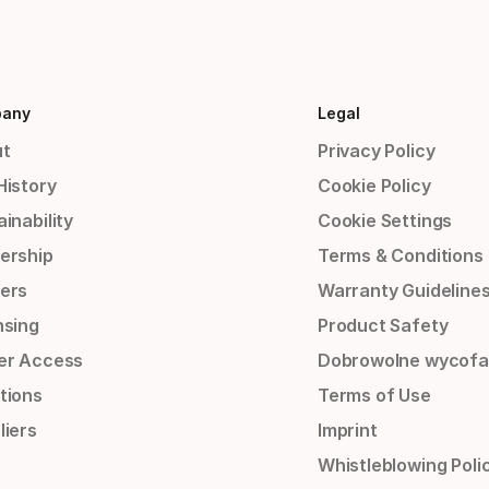
any
Legal
t
Privacy Policy
History
Cookie Policy
inability
Cookie Settings
ership
Terms & Conditions
ers
Warranty Guideline
nsing
Product Safety
er Access
Dobrowolne wycofa
tions
Terms of Use
liers
Imprint
Whistleblowing Poli