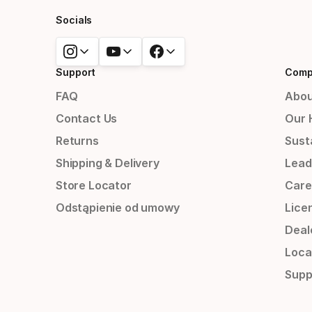
Socials
Support
Comp
FAQ
Abou
Contact Us
Our 
Returns
Susta
Shipping & Delivery
Lead
Store Locator
Care
Odstąpienie od umowy
Lice
Deal
Loca
Supp