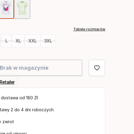
Opcja
koloru
Tabela rozmiarów
L
XL
XXL
3XL
Brak w magazynie
Retailer
dostawa od 180 Zł.
tawy 2 do 4 dni roboczych.
y zwrot
nie od umowy