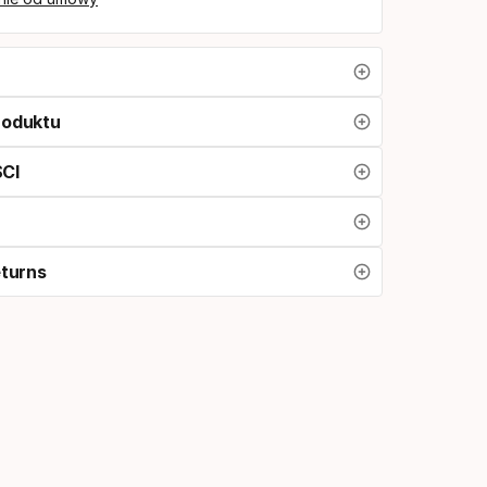
roduktu
CI
eturns