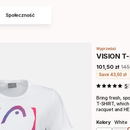
Społeczność
Wyprzedaż
VISION T
101
,
50
zł
145
Cena końcow
Ory
Save
43
,
50
zł
5
Bring fresh, sp
T-SHIRT, which 
racquet and HE
Kolory
White