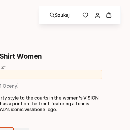
Szukaj
-Shirt Women
zł
a
ginalna cena
1 Oceny
orty style to the courts in the women's VISION
has a print on the front featuring a tennis
AD's iconic wishbone logo.