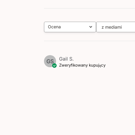
Ocena
z mediami
Wszystkie oceny
Gail S.
GS
Zweryfikowany kupujący