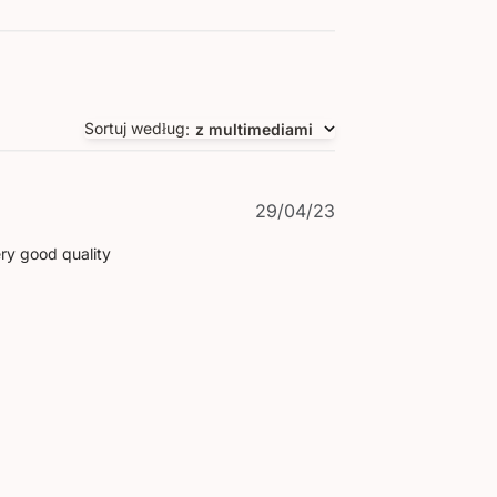
Sortuj według
:
z multimediami
Data
29/04/23
publikacji
ery good quality