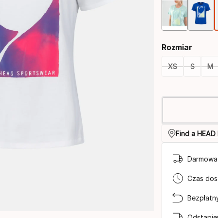
Rozmiar
XS
S
M
Opcja
rozmiaru
Find a HEAD 
Darmowa 
Czas dos
Bezpłatn
Odstąpie