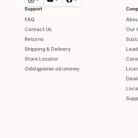
Support
Comp
FAQ
Abou
Contact Us
Our 
Returns
Susta
Shipping & Delivery
Lead
Store Locator
Care
Odstąpienie od umowy
Lice
Deal
Loca
Supp