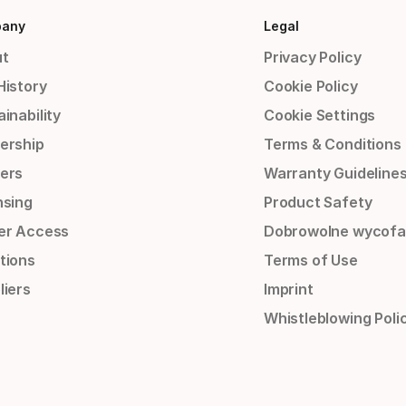
any
Legal
t
Privacy Policy
History
Cookie Policy
inability
Cookie Settings
ership
Terms & Conditions
ers
Warranty Guideline
nsing
Product Safety
er Access
Dobrowolne wycofa
tions
Terms of Use
liers
Imprint
Whistleblowing Poli