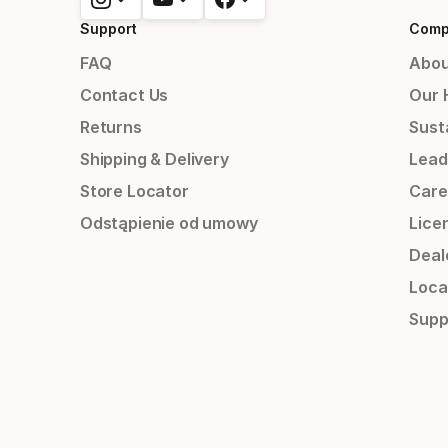
Support
Comp
FAQ
Abou
Contact Us
Our 
Returns
Susta
Shipping & Delivery
Lead
Store Locator
Care
Odstąpienie od umowy
Lice
Deal
Loca
Supp