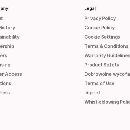
any
Legal
t
Privacy Policy
History
Cookie Policy
inability
Cookie Settings
ership
Terms & Conditions
ers
Warranty Guideline
nsing
Product Safety
er Access
Dobrowolne wycofa
tions
Terms of Use
liers
Imprint
Whistleblowing Poli