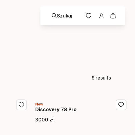
Szukaj
9 results
New
Discovery 78 Pro
3000
zł
a
Cena końcowa