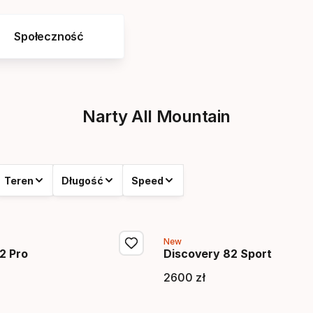
Społeczność
Narty All Mountain
Teren
Długość
Speed
New
2 Pro
Discovery 82 Sport
2600
zł
końcowa
Cena końcow