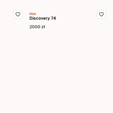
New
Discovery 74
2000
zł
a
Cena końcowa