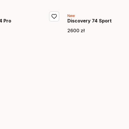
New
4 Pro
Discovery 74 Sport
2600
zł
końcowa
Cena końcow