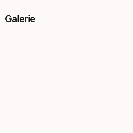
Galerie