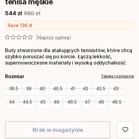
tenisa męskie
544
zł
680
zł
Cena końcowa
Oryginalna cena
Save
136
zł
Napisz opinię
Buty stworzone dla atakujących tenisistów, które chcą
szybko poruszać się po korcie. Łączą lekkość,
supernowoczesne materiały i wysoką oddychalność.
Rozmiar
Tabela rozmiarów
38.5
39
40
40.5
41
42
42.5
43
44
44.5
45
46
46.5
47
48
48.5
Please
select
Brak w magazynie
option: