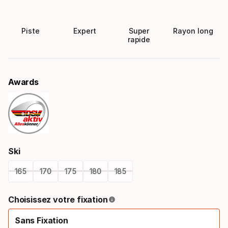
Piste
Expert
Super
Rayon long
rapide
Awards
Ski
165
170
175
180
185
Please
Choisissez votre fixation
select
Sans Fixation
option: