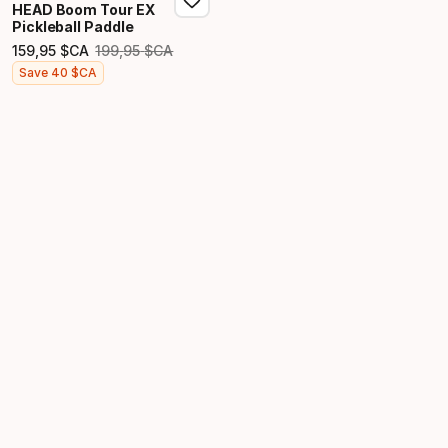
HEAD Boom Tour EX
Pickleball Paddle
159
,
95
$CA
199
,
95
$CA
Prix d’origine
Prix final
Save
40
$CA